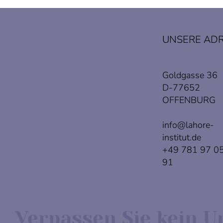
UNSERE AD
Goldgasse 36
D-77652
OFFENBURG
info@lahore-
institut.de
+49 781 97 0
91
Verpassen Sie kein U