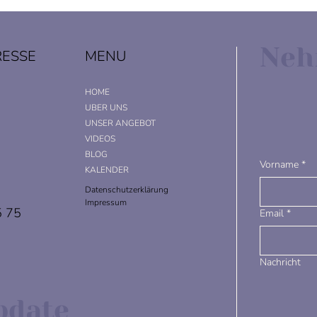
Neh
RESSE
MENU
HOME
UBER UNS
UNSER ANGEBOT
VIDEOS
BLOG
Vorname
*
KALENDER
Datenschutzerklärung
Impressum
5 75
Email
*
Nachricht
pdate