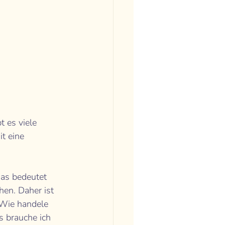
 es viele 
t eine 
as bedeutet 
en. Daher ist 
 Wie handele 
s brauche ich 