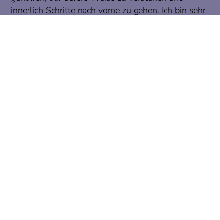
innerlich Schritte nach vorne zu gehen. Ich bin sehr
dankbar für diese wertvolle Erfahrung.
LAURIN, 30